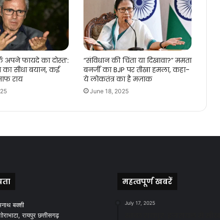
फ अपने फायदे का दोस्त’:
“संविधान की चिंता या दिखावा?” ममता
ला का सीधा बयान, कई
बनर्जी का BJP पर तीखा हमला, कहा-
ी साफ राय
ये लोकतंत्र का है मज़ाक
025
June 18, 2025
पता
महत्वपूर्ण खबरें
July 17, 2025
मनाथ बक्शी
स्वच्छ रायपुर: इज़रायल से सीख
ोराभाटा, रायपुर छत्तीसगढ़