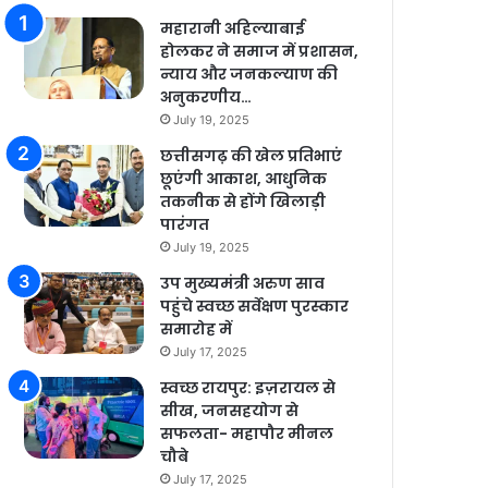
महारानी अहिल्याबाई
होलकर ने समाज में प्रशासन,
न्याय और जनकल्याण की
अनुकरणीय…
July 19, 2025
छत्तीसगढ़ की खेल प्रतिभाएं
छूएंगी आकाश, आधुनिक
तकनीक से होंगे खिलाड़ी
पारंगत
July 19, 2025
उप मुख्यमंत्री अरुण साव
पहुंचे स्वच्छ सर्वेक्षण पुरस्कार
समारोह में
July 17, 2025
स्वच्छ रायपुर: इज़रायल से
सीख, जनसहयोग से
सफलता- महापौर मीनल
चौबे
July 17, 2025