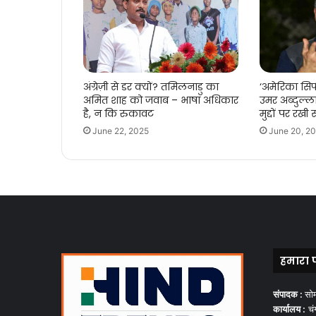
अंग्रेज़ी से डर क्यों? तमिलनाडु का
‘अमेरिका सिर्
अमित शाह को जवाब – भाषा अधिकार
उमर अब्दुल्
है, न कि रुकावट
मुद्दों पर रख
June 22, 2025
June 20, 2
हमारा 
संपादक :
सो
कार्यालय :
चंग