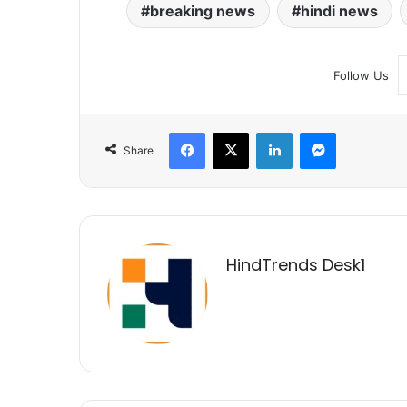
breaking news
hindi news
Follow Us
Facebook
X
LinkedIn
Messenger
Share
HindTrends Desk1