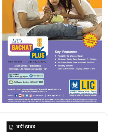
बड़ी ख़बर