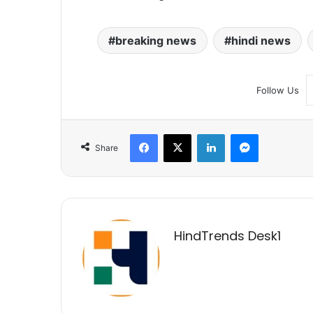
breaking news
hindi news
Follow Us
Facebook
X
LinkedIn
Messenger
Share
HindTrends Desk1