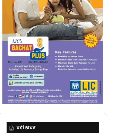
बड़ी ख़बर