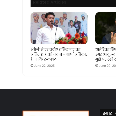
Related Articles
अंग्रेज़ी से डर क्यों? तमिलनाडु का
‘अमेरिका सिर्
अमित शाह को जवाब – भाषा अधिकार
उमर अब्दुल्
है, न कि रुकावट
मुद्दों पर रख
June 22, 2025
June 20, 2
हमारा 