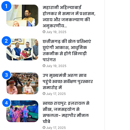
महारानी अहिल्याबाई
होलकर ने समाज में प्रशासन,
न्याय और जनकल्याण की
अनुकरणीय…
July 19, 2025
छत्तीसगढ़ की खेल प्रतिभाएं
छूएंगी आकाश, आधुनिक
तकनीक से होंगे खिलाड़ी
पारंगत
July 19, 2025
उप मुख्यमंत्री अरुण साव
पहुंचे स्वच्छ सर्वेक्षण पुरस्कार
समारोह में
July 17, 2025
स्वच्छ रायपुर: इज़रायल से
सीख, जनसहयोग से
सफलता- महापौर मीनल
चौबे
July 17, 2025