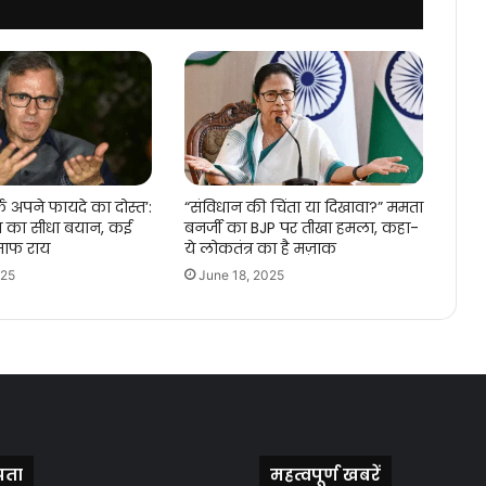
फ अपने फायदे का दोस्त’:
“संविधान की चिंता या दिखावा?” ममता
ला का सीधा बयान, कई
बनर्जी का BJP पर तीखा हमला, कहा-
ी साफ राय
ये लोकतंत्र का है मज़ाक
025
June 18, 2025
पता
महत्वपूर्ण खबरें