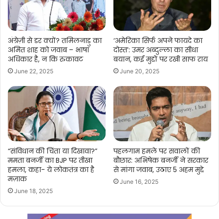
अंग्रेज़ी से डर क्यों? तमिलनाडु का
‘अमेरिका सिर्फ अपने फायदे का
अमित शाह को जवाब – भाषा
दोस्त’: उमर अब्दुल्ला का सीधा
अधिकार है, न कि रुकावट
बयान, कई मुद्दों पर रखी साफ राय
June 22, 2025
June 20, 2025
“संविधान की चिंता या दिखावा?”
पहलगाम हमले पर सवालों की
ममता बनर्जी का BJP पर तीखा
बौछार: अभिषेक बनर्जी ने सरकार
हमला, कहा- ये लोकतंत्र का है
से मांगा जवाब, उठाए 5 अहम मुद्दे
मज़ाक
June 16, 2025
June 18, 2025