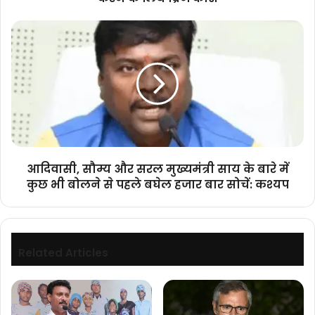
करने
के
आदिवासी,
लिये
सौम्य
ब्रिज
और
कोर्स
सरल
मुख्यमंत्री
साय
के
बारे
में
कुछ
आदिवासी, सौम्य और सरल मुख्यमंत्री साय के बारे में
भी
कुछ भी बोलने से पहले बघेल हजार बार सोचें: कश्यप
बोलने
से
पहले
बघेल
हजार
Related Articles
बार
सोचें:
कश्यप