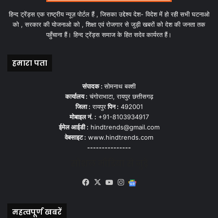
हिन्द ट्रेंड्स एक राष्ट्रीय न्यूज़ पोर्टल हैं , जिसका उद्देश्य देश- विदेश में हो रही सभी घटनाओ
को , सरकार की योजनाओ को , शिक्षा एवं रोजगार से जुड़ी खबरों को देश की जनता तक
पहुँचाना हैं। हिन्द ट्रेंड्स समाज के हित सदेव कार्यरत हैं।
हमारा पता
संपादक :
सोमनाथ बक्शी
कार्यालय :
चंगोराभाटा, रायपुर छत्तीसगढ़
जिला :
रायपुर
पिन :
492001
मोबाइल नं. :
+91-8103934917
ईमेल आईडी :
hindtrends@gmail.com
वेबसाइट :
www.hindtrends.com
---------------
सोशल मीडिया से जुड़े
Facebook
X
YouTube
Instagram
Google
News
महत्वपूर्ण खबरें