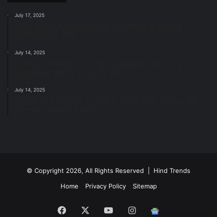
July 17, 2025
स्वच्छ रायपुर: इज़रायल से सीख, जनसहयोग से सफलता-
महापौर मीनल चौबे
July 14, 2025
स्वच्छता के लिए पहल: सभापति सूर्यकांत राठौड़ ने जोन 2 की
जनजागरूकता रैली को दी हरी झंडी
July 14, 2025
सफाई और तालाबों की अनदेखी पर सख्ती: अपर आयुक्त ने दिए
नोटिस जारी करने के निर्देश
© Copyright 2026, All Rights Reserved | Hind Trends
Home
Privacy Policy
Sitemap
Facebook
X
YouTube
Instagram
Google