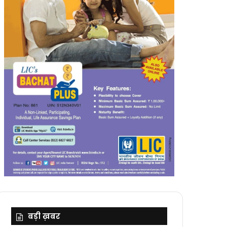
बड़ी ख़बर