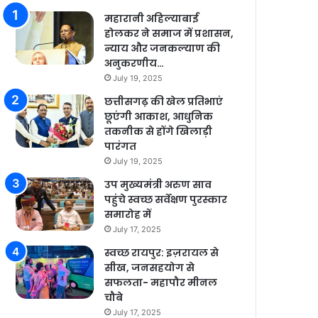
महारानी अहिल्याबाई
होलकर ने समाज में प्रशासन,
न्याय और जनकल्याण की
अनुकरणीय…
July 19, 2025
छत्तीसगढ़ की खेल प्रतिभाएं
छूएंगी आकाश, आधुनिक
तकनीक से होंगे खिलाड़ी
पारंगत
July 19, 2025
उप मुख्यमंत्री अरुण साव
पहुंचे स्वच्छ सर्वेक्षण पुरस्कार
समारोह में
July 17, 2025
स्वच्छ रायपुर: इज़रायल से
सीख, जनसहयोग से
सफलता- महापौर मीनल
चौबे
July 17, 2025