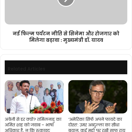
सिनेमा
और
रोजगार
को
मिलेगा
नई फिल्म पर्यटन नीति से सिनेमा और रोजगार को
बढ़ावा
मिलेगा बढ़ावा : मुख्यमंत्री डॉ. यादव
:
मुख्यमंत्री
डॉ.
यादव
Related Articles
अंग्रेज़ी से डर क्यों? तमिलनाडु का
‘अमेरिका सिर्फ अपने फायदे का
अमित शाह को जवाब – भाषा
दोस्त’: उमर अब्दुल्ला का सीधा
अधिकार है, न कि रुकावट
बयान, कई मुद्दों पर रखी साफ राय