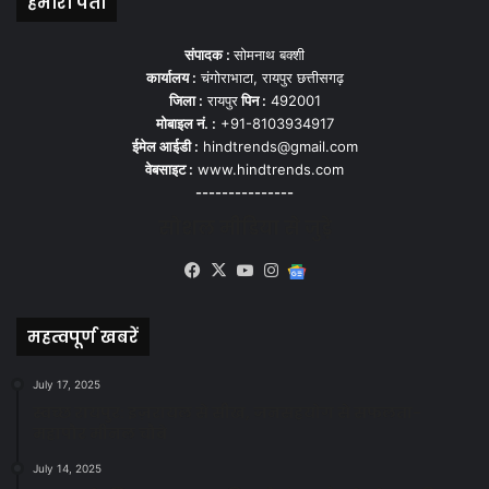
हमारा पता
संपादक :
सोमनाथ बक्शी
कार्यालय :
चंगोराभाटा, रायपुर छत्तीसगढ़
जिला :
रायपुर
पिन :
492001
मोबाइल नं. :
+91-8103934917
ईमेल आईडी :
hindtrends@gmail.com
वेबसाइट :
www.hindtrends.com
---------------
सोशल मीडिया से जुड़े
Facebook
X
YouTube
Instagram
Google
News
महत्वपूर्ण खबरें
July 17, 2025
स्वच्छ रायपुर: इज़रायल से सीख, जनसहयोग से सफलता-
महापौर मीनल चौबे
July 14, 2025