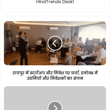
HindTrends Desk1
रायपुर
में
स्टार्टअप
और
निवेश
पर
चर्चा,
इनोव8
में
उद्यमियों
रायपुर में स्टार्टअप और निवेश पर चर्चा, इनोव8 में
और
उद्यमियों और निवेशकों का संगम
निवेशकों
का
नई
संगम
फिल्म
पर्यटन
नीति
से