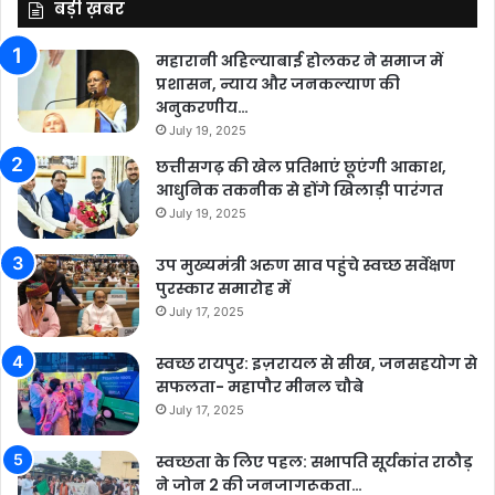
बड़ी ख़बर
महारानी अहिल्याबाई होलकर ने समाज में
प्रशासन, न्याय और जनकल्याण की
अनुकरणीय…
July 19, 2025
छत्तीसगढ़ की खेल प्रतिभाएं छूएंगी आकाश,
आधुनिक तकनीक से होंगे खिलाड़ी पारंगत
July 19, 2025
उप मुख्यमंत्री अरुण साव पहुंचे स्वच्छ सर्वेक्षण
पुरस्कार समारोह में
July 17, 2025
स्वच्छ रायपुर: इज़रायल से सीख, जनसहयोग से
सफलता- महापौर मीनल चौबे
July 17, 2025
स्वच्छता के लिए पहल: सभापति सूर्यकांत राठौड़
ने जोन 2 की जनजागरूकता…