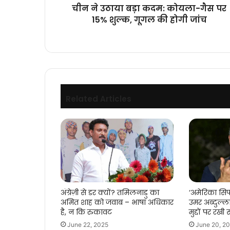
शुल्क,
चीन ने उठाया बड़ा कदम: कोयला-गैस पर
गूगल
15% शुल्क, गूगल की होगी जांच
की
होगी
जांच
Related Articles
अंग्रेज़ी से डर क्यों? तमिलनाडु का
‘अमेरिका सिर्
अमित शाह को जवाब – भाषा अधिकार
उमर अब्दुल्
है, न कि रुकावट
मुद्दों पर रख
June 22, 2025
June 20, 2