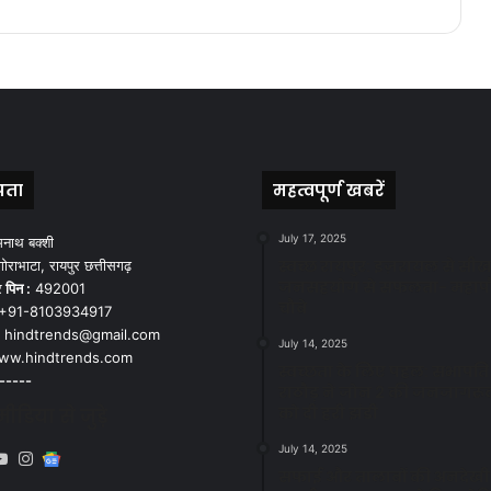
पता
महत्वपूर्ण खबरें
July 17, 2025
मनाथ बक्शी
स्वच्छ रायपुर: इज़रायल से सीख
ोराभाटा, रायपुर छत्तीसगढ़
जनसहयोग से सफलता- महाप
र
पिन :
492001
चौबे
+91-8103934917
hindtrends@gmail.com
July 14, 2025
w.hindtrends.com
स्वच्छता के लिए पहल: सभापति स
-----
राठौड़ ने जोन 2 की जनजागरू
को दी हरी झंडी
डिया से जुड़े
July 14, 2025
book
X
YouTube
Instagram
Google
सफाई और तालाबों की अनदेखी
News