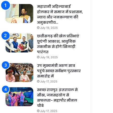
महारानी अहिल्याबाई
होलकर ने समाज में प्रशासन,
न्याय और जनकल्याण की
अनुकरणीय…
July 19, 2025
छत्तीसगढ़ की खेल प्रतिभाएं
छूएंगी आकाश, आधुनिक
तकनीक से होंगे खिलाड़ी
पारंगत
July 19, 2025
उप मुख्यमंत्री अरुण साव
पहुंचे स्वच्छ सर्वेक्षण पुरस्कार
समारोह में
July 17, 2025
स्वच्छ रायपुर: इज़रायल से
सीख, जनसहयोग से
सफलता- महापौर मीनल
चौबे
July 17, 2025