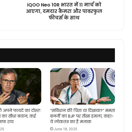
दमदार
iQOO Neo 10R भारत में 11 मार्च को
कैमरा
आएगा, दमदार कैमरा और पावरफुल
और
फीचर्स के साथ
पावरफुल
फीचर्स
के
साथ
फ अपने फायदे का दोस्त’:
“संविधान की चिंता या दिखावा?” ममता
ला का सीधा बयान, कई
बनर्जी का BJP पर तीखा हमला, कहा-
ी साफ राय
ये लोकतंत्र का है मज़ाक
025
June 18, 2025