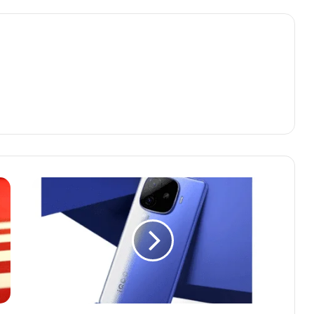
iQOO
Neo
10R
भारत
में
11
मार्च
को
आएगा,