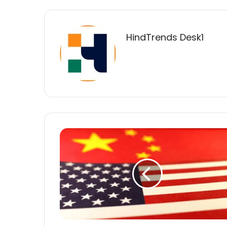
HindTrends Desk1
चीन
ने
उठाया
बड़ा
कदम:
कोयला-
गैस
पर
15%