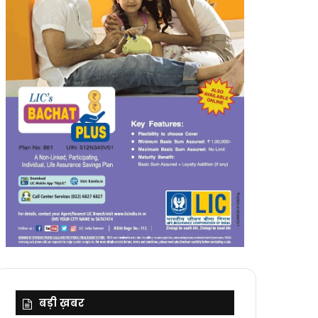
बड़ी ख़बर